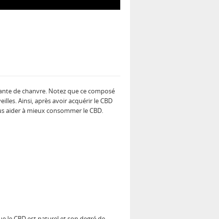
lante de chanvre. Notez que ce composé
les. Ainsi, après avoir acquérir le CBD
ous aider à mieux consommer le CBD.
ue le CBD est naturel et son degré de