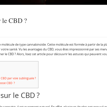
 le CBD ?
molécule de type cannabinoïde. Cette molécule est formée à partir de la p
otre santé. Vu les avantages du CBD, vous êtes impressionné par ses merveil
 CBD ? Alors, lisez cet article pour découvrir les astuces qui peuvent v
 CBD par voie sublinguale ?
posé CBD ?
 sur le CBD ?
e cannabis, il est purement naturel. En effet, plusieurs études ont prouvé q