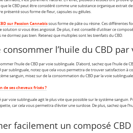
que le CBD peut être considéré comme une substance organique extrait de 
re présenté sous forme de fleur, capsules ou gélules.
CBD sur Passion Cannabis
sous forme de pâte ou résine. Ces différentes 
re solution si vous êtes angoissé. De plus, il est conseillé d’utiliser ce comp
us ne dormez pas bien. Retenez que multiples sont les bienfaits du CBD.
e consommer l’huile du CBD par v
ommer l’huile de CBD par voie sublinguale. D’abord, sachez que l’huile de C
par sublinguale, notez que cela vous permettra de trouver satisfaction à cou
stème sanguin, misez sur de la consommation du CBD par la voie sublinguale
 de ses cheveux frisés ?
ar voie sublinguale agit le plus vite que possible sur le système sanguin.
e pipette, car cela vous permettra d’éviter une surdose. De plus, sachez que l’h
er facilement un composé CBD