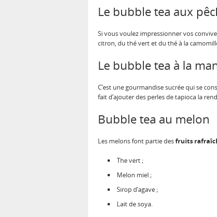
Le bubble tea aux pêc
Si vous voulez impressionner vos conviv
citron, du thé vert et du thé à la camomill
Le bubble tea à la ma
C’est une gourmandise sucrée qui se c
fait d’ajouter des perles de tapioca la r
Bubble tea au melon
Les melons font partie des
fruits rafraî
The vert ;
Melon miel ;
Sirop d’agave ;
Lait de soya.