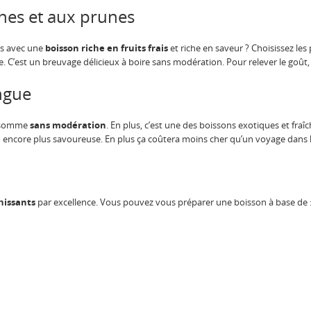
hes et aux prunes
es avec une
boisson riche en fruits frais
et riche en saveur ? Choisissez les
e. C’est un breuvage délicieux à boire sans modération. Pour relever le goût, il
ngue
onsomme
sans modération
. En plus, c’est une des boissons exotiques et fra
end encore plus savoureuse. En plus ça coûtera moins cher qu’un voyage dans 
chissants
par excellence. Vous pouvez vous préparer une boisson à base de 