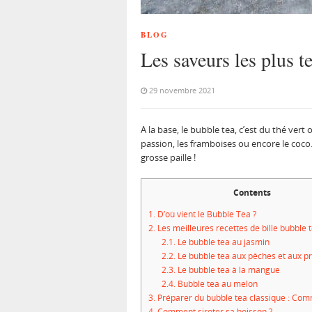
BLOG
Les saveurs les plus t
29 novembre 2021
A la base, le bubble tea, c’est du thé vert
passion, les framboises ou encore le coco. 
grosse paille !
Contents
1.
D’où vient le Bubble Tea ?
2.
Les meilleures recettes de bille bubble 
2.1.
Le bubble tea au jasmin
2.2.
Le bubble tea aux pêches et aux p
2.3.
Le bubble tea à la mangue
2.4.
Bubble tea au melon
3.
Préparer du bubble tea classique : Comm
4.
Comment siroter sa boisson ?