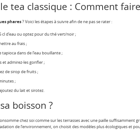
e tea classique : Comment faire
ques phares
? Voici les étapes à suivre afin de ne pas se rater :
 cl d’eau ou optez pour du thé vert/noir ;
ettre au frais ;
e tapioca dans de l’eau bouillante ;
et admirez-les gonfler ;
z de sirop de fruits ;
minutes ;
outez du lait et sirotez.
sa boisson ?
e consomme chez soi comme sur les terrasses avec une paille suffisamment gr
radation de l’environnement, on choisit des modèles plus écologiques et po