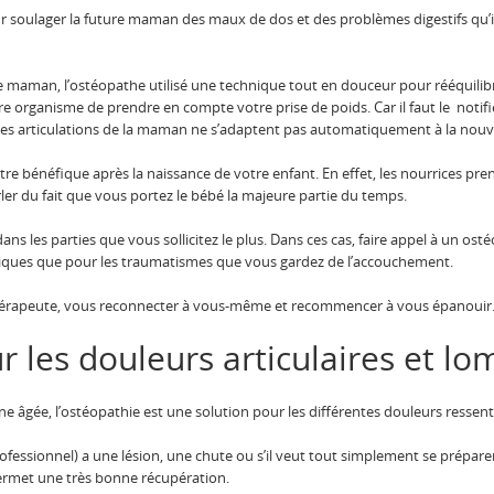
pour soulager la future maman des maux de dos et des problèmes digestifs qu’
re maman, l’ostéopathe utilisé une technique tout en douceur pour rééquilibr
e organisme de prendre en compte votre prise de poids. Car il faut le notifi
es articulations de la maman ne s’adaptent pas automatiquement à la nouve
être bénéfique après la naissance de votre enfant. En effet, les nourrices pr
rler du fait que vous portez le bébé la majeure partie du temps.
ans les parties que vous sollicitez le plus. Dans ces cas, faire appel à un os
siques que pour les traumatismes que vous gardez de l’accouchement.
 thérapeute, vous reconnecter à vous-même et recommencer à vous épanouir
r les douleurs articulaires et lo
nne âgée, l’ostéopathie est une solution pour les différentes douleurs ressent
ofessionnel) a une lésion, une chute ou s’il veut tout simplement se prépa
 permet une très bonne récupération.