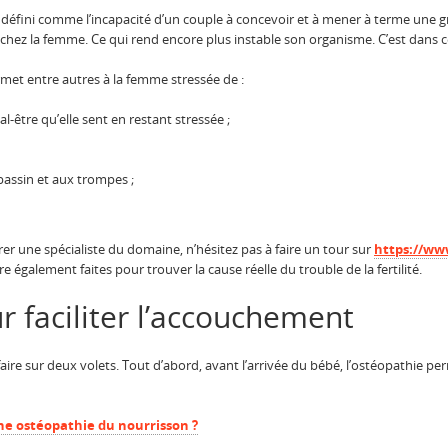
t défini comme l’incapacité d’un couple à concevoir et à mener à terme une gro
ez la femme. Ce qui rend encore plus instable son organisme. C’est dans cet
ermet entre autres à la femme stressée de :
al-être qu’elle sent en restant stressée ;
bassin et aux trompes ;
er une spécialiste du domaine, n’hésitez pas à faire un tour sur
https://ww
 également faites pour trouver la cause réelle du trouble de la fertilité.
r faciliter l’accouchement
se faire sur deux volets. Tout d’abord, avant l’arrivée du bébé, l’ostéopathie
ne ostéopathie du nourrisson ?