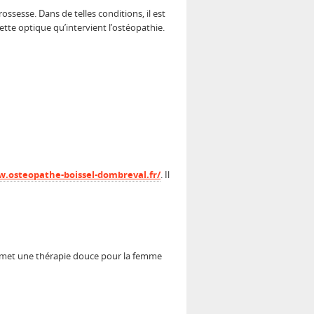
ssesse. Dans de telles conditions, il est
te optique qu’intervient l’ostéopathie.
w.osteopathe-boissel-dombreval.fr/
. Il
 permet une thérapie douce pour la femme