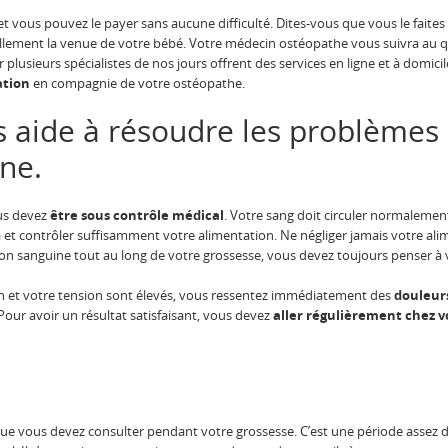
t vous pouvez le payer sans aucune difficulté. Dites-vous que vous le faites
illement la venue de votre bébé. Votre médecin ostéopathe vous suivra au 
car plusieurs spécialistes de nos jours offrent des services en ligne et à domi
ation
en compagnie de votre ostéopathe.
 aide à résoudre les problèmes l
ine.
us devez
être sous contrôle médical
. Votre sang doit circuler normalement
et contrôler suffisamment votre alimentation. Ne négliger jamais votre alime
tion sanguine tout au long de votre grossesse, vous devez toujours penser à
n et votre tension sont élevés, vous ressentez immédiatement des
douleurs
Pour avoir un résultat satisfaisant, vous devez
aller régulièrement chez v
 que vous devez consulter pendant votre grossesse. C’est une période assez 