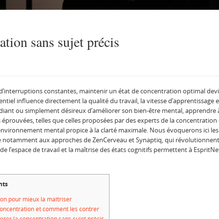
tion sans sujet précis
’interruptions constantes, maintenir un état de concentration optimal devie
sentiel influence directement la qualité du travail, la vitesse d’apprentissage
diant ou simplement désireux d’améliorer son bien-être mental, apprendre à
prouvées, telles que celles proposées par des experts de la concentrati
environnement mental propice à la clarté maximale. Nous évoquerons ici les pr
râce notamment aux approches de ZenCerveau et Synaptiq, qui révolutionnent 
 l’espace de travail et la maîtrise des états cognitifs permettent à EspritNet 
nts
on pour mieux la maîtriser
 concentration et comment les contrer
er la concentration sans sujet précis