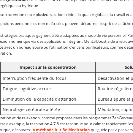
ergétique ou hydrique.
on attention entre plusieurs actions réduit la qualité globale du travail et
ations personnelles non maîtrisées peuvent détourner l’esprit de la tâche 
 stratégies pratiques gagnent à être adaptées au mode de vie personnel. Par
nexion numérique via des applications intégrant MentalBoost aide à retrouver 
ce avec un bureau épuré ou l’utilisation d’encens purificateurs, comme détai
ration.
Impact sur la concentration
Sol
Interruption fréquente du focus
Désactivation et 
Fatigue cognitive accrue
Routine régulièr
Diminution de la capacité d’attention
Bureau épuré et g
Neurologie cérébrale altérée
Méditation, sophr
éditation et de relaxation, comme proposés dans les programmes ZenCerveau
itre d’exemple, la respiration 4-7-8 est reconnue pour calmer rapidement l’espr
ratique, découvrez
la méthode It it Be Meditation
qui guide pas à pas vers