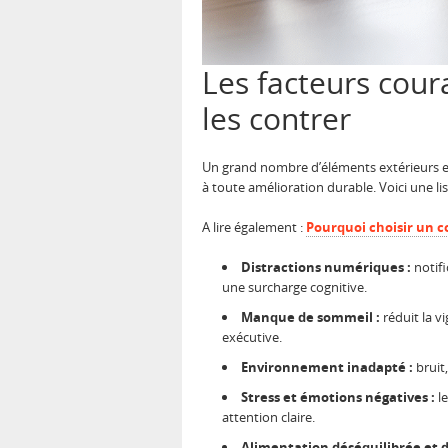
Les facteurs cour
les contrer
Un grand nombre d’éléments extérieurs et 
à toute amélioration durable. Voici une li
A lire également :
Pourquoi choisir un c
Distractions numériques :
notifi
une surcharge cognitive.
Manque de sommeil :
réduit la v
exécutive.
Environnement inadapté :
bruit,
Stress et émotions négatives :
le
attention claire.
Alimentation déséquilibrée et 