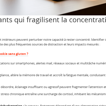
ants qui fragilisent la concentr
intérieurs peuvent perturber notre capacité à rester concentré. Identifier 
ste des plus fréquentes sources de distraction et leurs impacts mesurés :
ookie sans gluten ?
cations sur smartphones, alertes mail, réseaux sociaux et multitâche numér
igilance, altère la mémoire de travail et accroît la fatigue mentale, conduisan
 désordre, éclairage insuffisant ou agressif peuvent fragmenter l’attention et
 stress chronique entraîne une surcharge de cortisol, inhibant les mécanis
déshydratation :
le cerveau, fortement dépendant d’une alimentation riche 